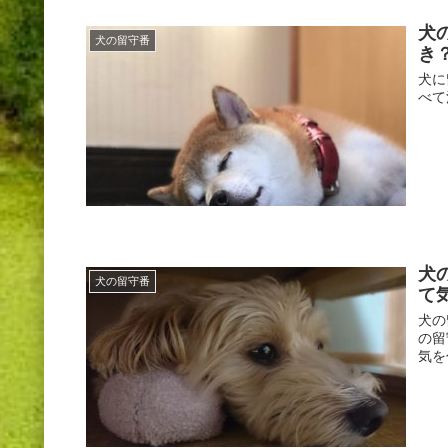
犬
犬の留守番
き
犬に
べて
犬
犬の留守番
て
犬の
の留
気を