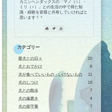
カニンヘンダックスの「マノ（♀）・
ミリ（♀）」との生活の中で得た知
識・経験を皆様と共有していければと
思います＾＾
カテゴリー
愛犬との日々
20
犬とおでかけ
6
犬が食べていいもの・いけないもの
11
犬のしつけ
18
犬との散歩
7
犬の歯磨き
4
犬の留守番
7