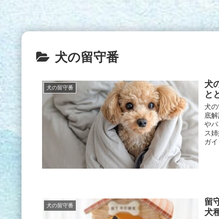
犬の留守番
犬
犬の留守番
と
犬の
底解
やパ
ス姉
ガイ
留
犬の留守番
犬