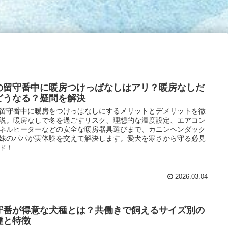
の留守番中に暖房つけっぱなしはアリ？暖房なしだ
どうなる？疑問を解決
留守番中に暖房をつけっぱなしにするメリットとデメリットを徹
説。暖房なしで冬を過ごすリスク、理想的な温度設定、エアコン
ネルヒーターなどの安全な暖房器具選びまで、カニンヘンダック
妹のパパが実体験を交えて解決します。愛犬を寒さから守る必見
ド！
2026.03.04
守番が得意な犬種とは？共働きで飼えるサイズ別の
種と特徴