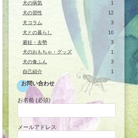
犬の病気
1
犬の習性
12
犬コラム
3
犬との暮らし
10
避妊・去勢
3
犬のおもちゃ・グッズ
1
犬の食ふん
3
自己紹介
1
お問い合わせ
お名前 (必須)
メールアドレス