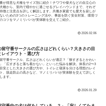
番が得意な犬種をサイズ別に紹介！チワワや柴犬などの自立心の
犬種から、室内で穏やかに過ごせるグレイハウンドまで、それぞ
特徴と注意点を詳しく解説します。共働き家庭でも愛犬を寂しが
ないための3つのトレーニング法や、事故を防ぐ安全対策、環境づ
のコツをマノミリパパが実体験を交えてご紹介。
2026.02.06
の留守番サークルの広さはどれくらい？大きさの目
とレイアウト・選び方
留守番サークル、広さはどれくらいが適正？「狭すぎるとかわい
」「広すぎると落ち着かない」といった悩みを解決。体長の2〜3
目安とした大きさの選び方や、トイレと寝床を分ける理想のレイ
ト、脱走防止の高さなど、マノミリパパが実体験を交えて詳しく
します。
2026.01.29
留守番中の犬は何をしている…？」「寂しくてたま