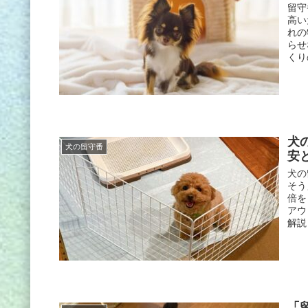
留守
高い
れの
らせ
くり
犬
犬の留守番
安
犬の
そう
倍を
アウ
解説
「