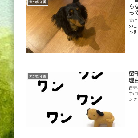
犬の留守番
ら
っ
犬に
のこ
みま
留
犬の留守番
理
留守
中に
ング