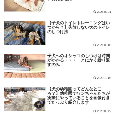
2026.02.11
【子犬のトイレトレーニングはい
犬のしつけ
つから？】失敗しない犬のトイレ
のしつけ法
2021.09.08
子犬へのオシッコのしつけは時間
犬のしつけ
がかかる・・・ とにかく繰り返
すのみ！
2020.10.06
【犬の幼稚園ってどんなとこ
犬のしつけ
ろ？】幼稚園でワンちゃんたちが
実際にやっていることを画像付き
でたっぷり紹介します
2020.09.22