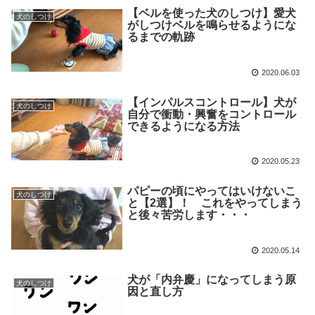
【ベルを使った犬のしつけ】愛犬
犬のしつけ
がしつけベルを鳴らせるようにな
るまでの軌跡
2020.06.03
【インパルスコントロール】犬が
犬のしつけ
自分で衝動・興奮をコントロール
できるようになる方法
2020.05.23
パピーの頃にやってはいけないこ
犬のしつけ
と【2選】！ これをやってしまう
と後々苦労します・・・
2020.05.14
犬が「内弁慶」になってしまう原
犬のしつけ
因と直し方