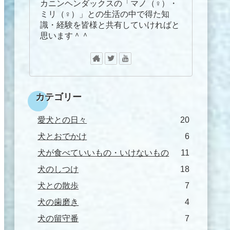
カニンヘンダックスの「マノ（♀）・
ミリ（♀）」との生活の中で得た知
識・経験を皆様と共有していければと
思います＾＾
カテゴリー
愛犬との日々
20
犬とおでかけ
6
犬が食べていいもの・いけないもの
11
犬のしつけ
18
犬との散歩
7
犬の歯磨き
4
犬の留守番
7